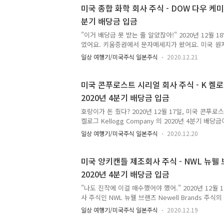
장면을 목격할 수 있어요. 키움증권이 이런 저런 혜
미국 종합 화학 회사 주식 - DOW 다우 케미칼 
어느 부분 가서 감정이 격앙되고 화내려 하는 순간이 
분기 배당금 입금
러지? 저는 낮에 거래하는 것은 한국투자증권 뱅키스 
키움증권을 이용하고 있어요. 한국 주식, 한국 채권
"이거 배당금 못 받는 줄 알았잖아!" 2020년 12월 1
플, 미국 주식은 키..
였어요. 키움증권에서 문자메세지가 왔어요. 미국 원
DOW 다우 Dow Inc. 의 2020년 4분기 배당금이
일상 여행기/미국주식 일본주식
2020.12.21
요. 미국 종합 화학 회사 주식 - DOW 다우 Dow Inc
락일은 2020년 11월 27일이었어요. 배당지급일은 미국
이었어요. 미국 종합 화학 회사 주식 - DOW 다우케미칼 
미국 콘푸로스트 시리얼 회사 주식 - K 켈로그 
기 배당금은 1주당 세전 0.70달러에요. 실제 수령하
2020년 4분기 배당금 입금
0.60달러에요. 세전 배당금에서 세금으로 10센트 납
세!" 2021년은 농업의 해. 뉴스..
호랑이가 돈 줬다? 2020년 12월 17일, 미국 콘푸로
켈로그 Kellogg Company 의 2020년 4분기 배
로스트 시리얼 회사 주식 - K 켈로그 Kellogg Comp
일상 여행기/미국주식 일본주식
2020.12.20
배당락일은 2020년 11월 30일이었어요. 배당지급일은
15일이었어요. 미국 콘푸로스트 시리얼 회사 주식 - K 
Company 2020년 4분기 배당금은 1주당 세전 0.
미국 양키캔들 제조회사 주식 - NWL 뉴웰 브랜
후 분배금 수령액은 48센트에요. 배당금에 대한 세금이 
2020년 4분기 배당금 입금
월 1일 새벽이었어요. "미국 주식 더 매수할 만한 거
때 느끼는 손맛에 중독되..
"나도 진작에 이걸 매수했어야 했어." 2020년 12월 
사 주식인 NWL 뉴웰 브랜즈 Newell Brands 주식의
금되었어요. 미국 양키캔들 제조회사 주식 - NWL 뉴웰 브
일상 여행기/미국주식 일본주식
2020.12.19
2020년 4분기 배당금 배당락일은 2020년 11월 2