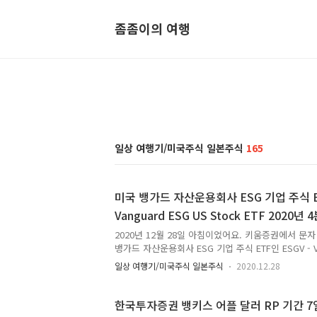
좀좀이의 여행
일상 여행기/미국주식 일본주식
165
미국 뱅가드 자산운용회사 ESG 기업 주식 ET
Vanguard ESG US Stock ETF 2020
2020년 12월 28일 아침이었어요. 키움증권에서 문자
뱅가드 자산운용회사 ESG 기업 주식 ETF인 ESGV - Van
ETF 2020년 4분기 배당금이 입금되었다는 문자였어
일상 여행기/미국주식 일본주식
2020.12.28
저것 할 것이 있었어요. '조금 기다리면 뱅가드 다른
네.' 그러나 스마트폰 진동은 더 이상 울리지 않았어요
했어요. 키움증권 영웅문S 글로벌 어플에 들어가봤어요. 
한국투자증권 뱅키스 어플 달러 RP 기간 7
년 4분기 배당금 하나 입금되었어요. 미국 뱅가드 자