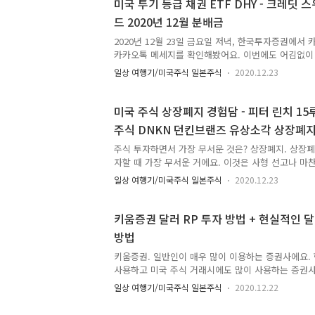
29일에 매수했기 때문에 6월 하순이 되었을 때 처음으
미국 투기 등급 채권 ETF DHY - 크레딧 
았어요. 당시에는 미국 ETF 분배금으로 미국 달러가
드 2020년 12월 분배금
이 엄청나게 신기했어요. 그렇지만 이제는 매우 익숙한
2020년 12월 23일 금요일 저녁, 한국투자증권에서
카카오톡 메세지를 확인해봤어요. 이번에도 어김없이 
요. 미국 투기 등급 채권 ETF DHY - 크레딧 스위스 
일상 여행기/미국주식 일본주식
2020.12.23
년 12월 분배금은 2센트였어요. DHY 분배금은 꾸준
요. "이번에는 환전할까, 말까?" 조금 고민되었어요.
바로 하든 안 하든 별 상관없었어요. 2센트는 50원 
미국 주식 상장폐지 경험담 - 피터 린치 1
차이가 나요. 1150원이면 23원이 들어오고, 1100원
주식 DNKN 던킨브랜즈 유상소각 상장폐
환전할 때는 원-달러 환율이 50원 단위마다 차이가 
한 번에 50원 움직이는 일은 별로 없어요. 말이 좋아 1
주식 투자하면서 가장 무서운 것은? 상장폐지. 상장폐지
자할 때 가장 무서운 거에요. 이것은 사형 선고나 마
폐지라고 다 같은 상장폐지는 아니에요. 지옥으로 가
일상 여행기/미국주식 일본주식
2020.12.23
로 가는 상장폐지가 있어요. "천당으로 가는 주식 상
되는 소리 하고 있어." 평생 주식 투자하며 한 번 당할
내가 당했다.유상소각 상장폐지. 상장폐지 중 '유상소
키움증권 달러 RP 투자 방법 + 현실적인 
요. 기업이 모종의 이유로 증시에 상장되어 있는 주식
방법
시켜버리는 것을 말해요. 당연히 이때 후한 값을 쳐서
장폐지시키기 때문에 이 경우에 한해서 기존 주주는
키움증권. 일반인이 매우 많이 이용하는 증권사에요.
겪게 되요..
사용하고 미국 주식 거래시에도 많이 사용하는 증권
을 많이 이용하는 이유는 키움증권이 수수료가 저렴하
일상 여행기/미국주식 일본주식
2020.12.22
때문이에요. 하지만 키움증권 이용하는 사람들에게 
좋게 이야기하다가도 아주 높은 확률로 한 번은 아주