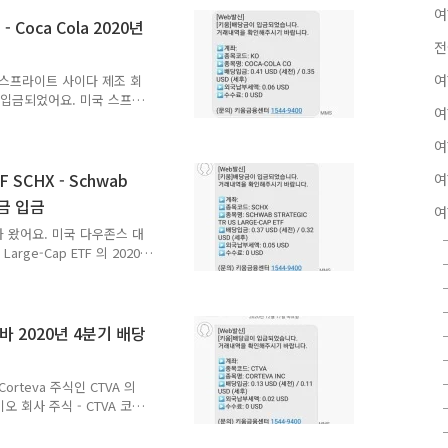
제조회사 주식 - NWL 뉴웰
여
주당 세전 0.23달러에요. 실제
Coca Cola 2020년
 대한 세금이 4센트였어요.
전
 시작하면 투자 지원금으로
여
국 스프라이트 사이다 제조 회
당금이 입금되었어요. 미국 스프라
여
20년 4분기 배당금 배당락일은
2020년 12월 15일이었어
여
 Cola 2020년 4분기 배
 배당금 수령액은 0.35달러
SCHX - Schwab
여
미국 코카콜라 주식 배당금
당금 입금
여
과 세후 배당금 실수령액이 같
 왔어요. 미국 다우존스 대
Large-Cap ETF 의 2020
 미국 다우존스 대형주 지수
p ETF 2020년 4분기 배당금
 미국 기준 2020년 12월
es Schwab 에서 운용하는
바 2020년 4분기 배당
 분배금이 입금되었어요. 미국
 U.S. La..
orteva 주식인 CTVA 의
오 회사 주식 - CTVA 코르
월 12일이었어요. 배당지급일
업 바이오 회사 코르테바