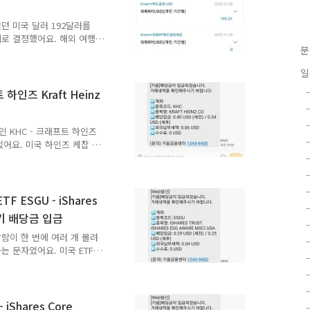
 ETF 2020년 4분기 분배금 분
있던 미국 달러 192달러를
기로 결정했어요. 해외 여행
분
면 이자가 없어요. 하지만
게다가 달러RP는 기간이 정
일
속 약간 갖고 있을 거라면
시 수수료가 제해지는 것을
하인즈 Kraft Heinz
 갖고 있을 거라면 - 쉽게
 받아서 달러를 매수한 후
좋은 방법이에요. 은행은..
식인 KHC - 크래프트 하인즈
되었어요. 미국 하인즈 케찹 제
 주식의 2020년 4분기 배당금
 미국 기준 2020년 12월
z 의 주식인 KHC의 2020
 수령하는 세후 분배금 수령액
ESGU - iShares
기 배당금에 대해 미국에 6
4분기 배당금 입금
요. "미국 주식 더 투자할
알람이 한 번에 여러 개 몰려
 문자였어요. 미국 ETF
 되면 이런 일을 꼭 겪게 된
지수를 추종하는 패시브 ETF
용회사에서 운용하는데 같은
경우도 있어요. ETF를 잘
Shares Core