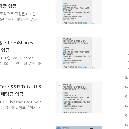
 엄청나게 비싸지면 주식처
 배당금 입금
런데 ETF는 액면분할보다는
DR ET..
장 주식으로 구성된 ETF인
F 2020년 4분기 배당금이 입금되
된 미국 ETF 인 DGRO -
 4분기 배당금 배당락일은 2020
년 12월 18일이었어요. 미
키움증권 계좌에 입금된 날은
ETF - iShares
이번에는 추석 같은 것도 없
금 입금
DGRO - iShare..
F인 IVV - iShares
되었어요. "이건 그냥 일찍 매
거였어요. 세 번째 받는 것
식에 마구잡이로 돈 계속 집
외
마 남지 않은 때였어요. 당시
적이었어요. 무조건 쌍바닥
ore S&P Total U.S.
여
월, 4월부터 매수해서 지금
기 배당금 입금
거에요. 경험 많은 사람들
여
 - iShares Core S&P
여
 배당금이 입금되었어요. "이거 벌
 상장된 모든 주식을 포함하
여
 Stk Mkt ETF 상장지수펀드는
가는 67.50달러였어요. 5월
여