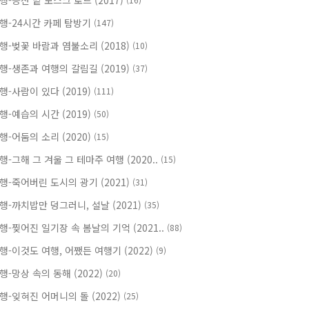
행-등잔 밑 모스크 로드 (2017)
행-24시간 카페 탐방기
(147)
행-벚꽃 바람과 염불소리 (2018)
(10)
행-생존과 여행의 갈림길 (2019)
(37)
행-사람이 있다 (2019)
(111)
행-예습의 시간 (2019)
(50)
행-어둠의 소리 (2020)
(15)
행-그해 그 겨울 그 테마주 여행 (2020..
(15)
행-죽어버린 도시의 광기 (2021)
(31)
행-까치밥만 덩그러니, 설날 (2021)
(35)
행-찢어진 일기장 속 봄날의 기억 (2021..
(88)
행-이것도 여행, 어쨌든 여행기 (2022)
(9)
행-망상 속의 동해 (2022)
(20)
행-잊혀진 어머니의 돌 (2022)
(25)