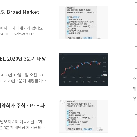
1주당 세전 0.13달러에요. 실
번에는 미국에 세금을 2센
. Broad Market
 아주 드물기는 하지만 심각
세계적으로 엄청난 피해를 끼
증권에서 문자메세지가 왔어요.
B - Schwab U.S.
입금되었다는 문자메세지였어요. 미
arket ETF 2020년 4분기
. 배당지급일은 미국 기준
배금이 상당히 빨리 지급되었어
TEL 2020년 3분기 배당
이 12월 10일이니 12월
시 패시브 ETF SCHB -
20년 12월 3일 오전 10
조
TEL 2020년 3분기 배당금이
되었어요. 화이자 배당금과
튀
사 주식 - INTC 인텔
11월 5일이었어요. 배당지급일
우
 및 CPU 제조 회사 중 배당
회사 주식 - PFE 화
당금은 1주당 세전 0.33달러
요. 배당금에 대한 세금으로
미국 탈모치료제 미녹시딜 로게
20년 3분기 배당금이 입금되
미녹시딜 로게인폼 제조 제