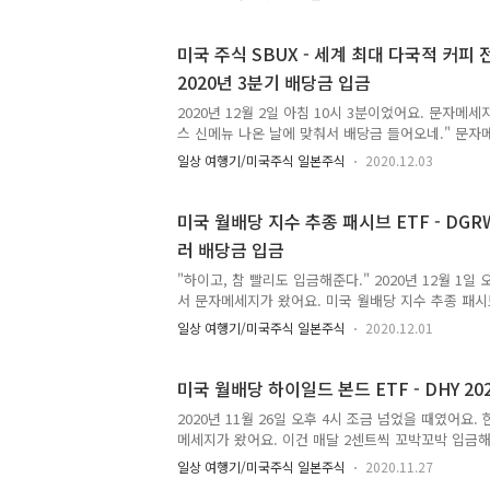
약회사 주식 - PFE 화이자 Pfizer 2020년 3분기 배
월 5일이었어요. 배당지급일은 미국 기준 2020년 12
모치료제 미녹시딜 로게인폼 제조 제약회사 화이자 Pfize
미국 주식 SBUX - 세계 최대 다국적 커피
분기 배당금은 1주당 세전 0.38달러에요. 실제 수
2020년 3분기 배당금 입금
32센트에요. 배당금에 대한 세금으로 미국에 6센트를
제 미녹시딜 로게인폼 제조 제약회사 주식 - P..
2020년 12월 2일 아침 10시 3분이었어요. 문자메세
스 신메뉴 나온 날에 맞춰서 배당금 들어오네." 문
것이었어요. 미국 세계 최대 다국적 커피 전문점 스타벅
일상 여행기/미국주식 일본주식
2020.12.03
Starbucks 2020년 3분기 배당금이 입금되었다는
다국적 커피 전문점 스타벅스 주식 SBUX - Starbuck
당락일은 2020년 11월 10일이었어요. 배당지급일은 미
미국 월배당 지수 추종 패시브 ETF - DGRW
일이었어요. 미국 현지 기준 11월 27일에 배당금이
러 배당금 입금
는 11월 28일 토요일에 배당금이 지급되었어요. 그
늦어졌어요. 그래도 늦어도 화요일인 12월 1일에..
"하이고, 참 빨리도 입금해준다." 2020년 12월 1일
서 문자메세지가 왔어요. 미국 월배당 지수 추종 패시브 
11월 미국 달러 배당금이 입금되었다는 문자였어요. 
일상 여행기/미국주식 일본주식
2020.12.01
브 ETF인 DGRW 2020년 11월 배당금 배당락일은 미국
이었어요. 배당 지급일은 미국 기준 2020년 11월 2
미국 기준으로 2020년 11월 27일이니 한국 기준으로
미국 월배당 하이일드 본드 ETF - DHY 20
봐도 되요. 아마 이래서 배당금 입금이 늦었을 거에요
2020년 11월 26일 오후 4시 조금 넘었을 때였어
미국 주식 배당금을 늦게 입금하는 일이 종종 있어요
메세지가 왔어요. 이건 매달 2센트씩 꼬박꼬박 입금
주식 및 미국 ETF에 투자한다면 다른 증권..
내온 카카오톡 메세지 내용은 미국 월배당 하이일드 본드 
일상 여행기/미국주식 일본주식
2020.11.27
11월 배당금이 입금되었다는 내용이었어요. 저는 한국