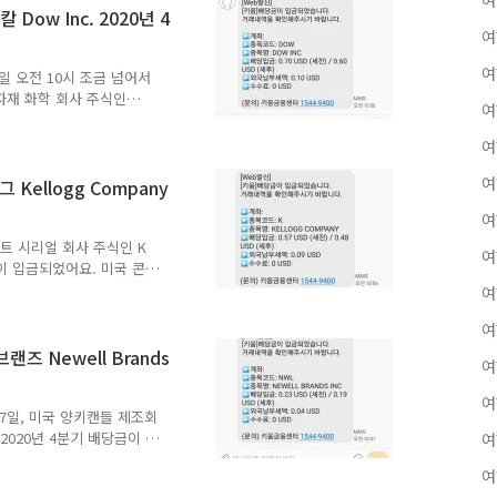
여
택이 있다고 좋게 말하다가도
Dow Inc. 2020년 4
있어요. 얘네는 대체 왜 이
여
어플, 밤에 거래하는 것은
여
은 한국투자증권 뱅키스 어
8일 오전 10시 조금 넘어서
자재 화학 회사 주식인
여
 입금되었다는 문자 메세지였어
. 2020년 4분기 배당금 배당
여
 기준 2020년 12월 11일
Dow Inc. 2020년 4분
여
Kellogg Company
는 세후 배당금 수령액은
여
부했어요. "농업 바이오 만
스트 시리얼 회사 주식인 K
여
당금이 입금되었어요. 미국 콘푸
any 2020년 4분기 배당금
여
 미국 기준 2020년 12월
여
켈로그 Kellogg
57달러에요. 실제 수령하는 세
즈 Newell Brands
여
9센트였어요. 2020년 10
 없나?" 미국 주식을 매수할
여
17일, 미국 양키캔들 제조회
 2020년 4분기 배당금이 입
여
랜즈 Newell Brands
여
7일이었어요. 배당지급일은 미