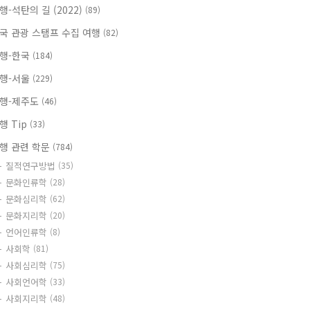
행-석탄의 길 (2022)
(89)
국 관광 스탬프 수집 여행
(82)
행-한국
(184)
행-서울
(229)
행-제주도
(46)
행 Tip
(33)
행 관련 학문
(784)
질적연구방법
(35)
문화인류학
(28)
문화심리학
(62)
문화지리학
(20)
언어인류학
(8)
사회학
(81)
사회심리학
(75)
사회언어학
(33)
사회지리학
(48)