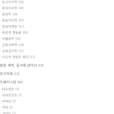
도시지리학
(66)
촌락지리학
(45)
관광학
(28)
관광지리학
(50)
관광마케팅
(61)
관광객 행동론
(60)
박물관학
(26)
교육사회학
(24)
교육심리학
(21)
미디어 컨텐츠 제작
(13)
용한 새벽, 길가에 앉아서
(19)
르크어족
(12)
즈베키스탄
(85)
타슈켄트
(4)
사마르칸트
(1)
부하라
(2)
히바
(3)
코칸드
(1)