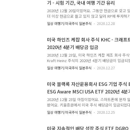
기 - 시험 기간, 국내 여행 기간 유리
기업 주식 ETF ESGV - Vanguard ESG US Stock
배락일은 2020년 ..
2020년 12월 20일이었어요. 그동안 현금으로 갖고 
더 이상 현금으로 들고 있지 않고 달러 RP에 투자하
을 언제 갈 지도 모르는데다 현금은 가만히 들고 있으
일상 여행기/미국주식 일본주식
2020.12.28
증권사 외화RP에 투자하면 이자를 받을 수 있어요. 
해져 있는 상품 중 7일짜리도 있어요. 미국 달러를 계
증권사 외화RP를 이용하는 것이 좋아요. 현물 인출
미국 하인즈 케찹 회사 주식 KHC - 크래프트 
고려해야 하지만, 단순히 원화 가치에 대한 헷지 용도로
2020년 4분기 배당금 입금
말해서 환차익을 노리는 거라면 증권사에서 환율우대
달러RP를 굴리다가 때 되었을 때 매도하는 것도 매우 
2020년 12월 23일, 미국 하인즈 케찹 제조 회사 주
Kraft Heinz 주식의 2020년 4분기 배당금이 입금
조 회사 주식 KHC - 크래프트 하인즈 Kraft Heinz
일상 여행기/미국주식 일본주식
2020.12.27
배당락일은 2020년 11월 25일이었어요. 배당지급일은
18일이었어요. 미국 하인즈 케찹 제조회사 Kraft Hein
년 4분기 배당금은 1주당 세전 0.40달러에요. 실제
미국 블랙록 자산운용회사 ESG 기업 주식 ETF 
은 34센트였어요. 크래프트 하인즈 주식 2020년 4분
ESG Aware MSCI USA ETF 2020년 
센트를 세금으로 납부했어요. 2020년 10월 6일이었어
만한 곳 없나..
2020년 12월 23일 아침이었어요. 스마트폰에 문자 
왔어요. 키움증권에서 미국 주식 배당금이 입금되었다는
를 여러 종류 갖고 있으면 3월, 6월, 9월, 12월 말이
일상 여행기/미국주식 일본주식
2020.12.25
다. ETF도 찾아보면 종류가 매우 다양해요. 똑같은 
라 해도 종류가 매우 다양하고, 심지어는 한 자산운
지수를 추종함에도 불구하고 ETF가 몇 종류 존재하는 
미국 지속적인 배당 성장 주식 ETF DGRO - i