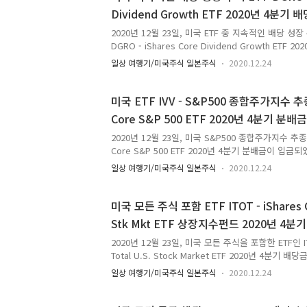
모르는 사람들은 ETF도 가격이 천정부지로 상승해서
Dividend Growth ETF 2020년 4분기
럼 액면분할하지 않냐고 물어보는 경우가 있어요. 그
저렴한 새로운 상품을 만드는 편이에요. 예를 들어서 SP
2020년 12월 23일, 미국 ETF 중 지속적인 배당 성
DGRO - iShares Core Dividend Growth ET
었어요. 미국 ETF 중 지속적인 배당 성장 주식으로 구성
일상 여행기/미국주식 일본주식
2020.12.24
iShares Core Dividend Growth ETF 2020년
년 12월 14일이었어요. 배당지급일은 미국 기준 2020
국 기준 배당금 지급 기준일이 12월 18일인데 제 
미국 ETF IVV - S&P500 종합주가지수 추종 
12월 23일이니 이번에는 매우 늦게 입금되었어요. 
Core S&P 500 ETF 2020년 4분기 분배
었는데요. 한국 입금 절차가 길어진 모양이에요. 미국 ETF 
2020년 12월 23일, 미국 S&P500 종합주가지수 추종 ET
Core S&P 500 ETF 2020년 4분기 분배금이 입금
수했었어야했어." IVV 분배금은 이번이 두 번째 받는 
일상 여행기/미국주식 일본주식
2020.12.24
이 될 수 있었어요. IVV는 매수할까 하다가 미국 주
어넣는 거 같아서 망설였어요. 그때가 IVV 분배락 얼
에는 미국 증시가 다시 재폭락할 거라는 의견이 지배
미국 모든 주식 포함 ETF ITOT - iShares C
그리고 갈 거라는 의견이 대다수였어요. 사실 올해 3
Stk Mkt ETF 상장지수펀드 2020년 4분
까지 그 주식을 얌전히 들고 있는 사람은 얼마 없을 
모두가 쌍바닥 한 번 찍는다고 이야기하고 있었..
2020년 12월 23일, 미국 모든 주식을 포함한 ETF인 ITOT
Total U.S. Stock Market ETF 2020년 4분기
써 세 번째 배당금 받네?" 미국 ETF 중 미국 증시에
일상 여행기/미국주식 일본주식
2020.12.24
는 ETF인 ITOT - iShares Core S&P Total U.S.
2020년 5월 29일에 매수했어요. 당시 제 ITOT 매수