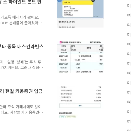
로 ITOT 분배금을 지급받
스위스 하이일드 본드 펀
여
 증권사 계좌에 입금되는 것
 일이 되었어..
여
 카카오톡 메세지가 왔어요.
DHY 분배금이 들어왔어
여
하이일드 본드 펀드의 2020
히 2센트를 유지하고 있었어
여
 어차피 2센트라서 환전을
여
기준으로 환전할 때 금액에
5루타 종목 배스킨라빈스
이면 22원이 들어와요. 2센트
지
여
발생하는데 원-달러 환율이
달..
 - 일명 '상폐'는 주식 투
여
찬가지거든요. 그러나 상장
는 상장폐기가 있고 천당으
여
장폐지가 있다고? 말도 안
여
 일이 없다는 그 힘든 걸
각 상장폐지'라는 것이 있어
달러 현찰 키움증권 입금
여
을 모두 매입 후 상장폐지
 장내매수를 진행한 후 상
여
 천당으로 가는 상장폐지를
 한국 주식 거래시에도 많이
여
사에요. 사람들이 키움증권
고 이런 저런 혜택이 있기
여
키움증권 어떻냐고 물어보면
 욕을 한 바가지 쏟아놓는