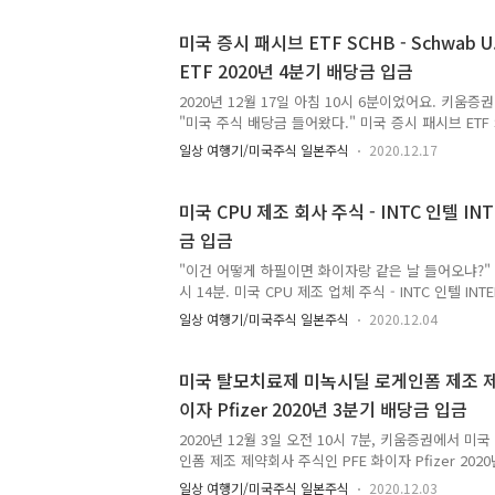
Corteva 주식인 CTVA 의 2020년 4분기 배당금은 
제 수령하는 세후 분배금 수령액은 11센트였어요. 이
미국 증시 패시브 ETF SCHB - Schwab U.S
트 납부했어요. 2021년, 대세는 농업이다! 뉴스에서
ETF 2020년 4분기 배당금 입금
하게 보도되고 있는 이슈가 있었어요. 이번 중국이 
친 전염병 사태로 인해 2020년에 농작물..
2020년 12월 17일 아침 10시 6분이었어요. 키움
"미국 주식 배당금 들어왔다." 미국 증시 패시브 ETF SCH
Broad Market ETF 2020년 4분기 배당금이 
일상 여행기/미국주식 일본주식
2020.12.17
국 증시 패시브 ETF SCHB - Schwab U.S. Broad M
배당금 입금 배당락일은 2020년 12월 10일이었어요
2020년 12월 15일이었어요. SCHB는 이번에 분
미국 CPU 제조 회사 주식 - INTC 인텔 IN
요. 보통 월말 즈음에 지급해주거든요. 그런데 배당락일
금 입금
의 절반이 지나지도 않았는데 배당락일이었어요. 미국 증
Schwab ..
"이건 어떻게 하필이면 화이자랑 같은 날 들어오냐?" 20
시 14분. 미국 CPU 제조 업체 주식 - INTC 인텔 IN
입금되었어요. 불과 7분 전에 화이자 배당금이 입금
일상 여행기/미국주식 일본주식
2020.12.04
인텔 배당금이 같은 날 입금되었어요. 미국 CPU 제조 회
INTEL 2020년 3분기 배당금 배당락일은 2020년 
은 미국 기준 2020년 12월 1일이었어요. 미국 반도체
미국 탈모치료제 미녹시딜 로게인폼 제조 제약
금을 주는 기업 주식인 INTC 인텔 2020년 3분기 배
이자 Pfizer 2020년 3분기 배당금 입금
에요. 실제 수령하는 세후 분배금 수령액은 28센트에
미국에 5센트를 세금으로 ..
2020년 12월 3일 오전 10시 7분, 키움증권에서 
인폼 제조 제약회사 주식인 PFE 화이자 Pfizer 20
었다는 문자 메세지가 도착했어요. 미국 탈모치료제 
일상 여행기/미국주식 일본주식
2020.12.03