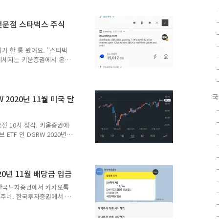
당금 배당락일은 2020년 11
월 1일이었어요. 미국의 탈
r 주식 PFE 2020년 3
 전문점 스타벅스 주식
령하는 세후 분배금 수령액은
 납부했대요. 미국 탈모치료
지가 한 통 왔어요. "스타벅
자메세지는 키움증권에서 온
스 주식 SBUX -
 메세지였어요. 미국 세계 최대
s 2020년 3분기 배당금 배
국 기준 2020년 11월 27
국
 2020년 11월 미국 달
 지급되었으니 한국 기준으로
래서 배당금 입금이 꽤 많이
 오전 10시 정각. 키움증권에
ETF 인 DGRW 2020년
미국 월배당 지수 추종 패시
 기준 2020년 11월 23일
7일이었어요. 배당 지급일이
는 11월 28일 토요일이라고
20년 11월 배당금 입금
. 그래도 키움증권은 유독
요. 한국투자증권에서 카카오톡
. 만약 키움증권으로 미국
해주네. 한국투자증권에서 보
ETF 인 DHY 2020년
투자증권에 DHY 가 1주