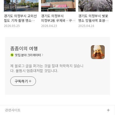
경기도 의정부시 교외선
경기도 의정부시
경기도 의정부시 벚꽃
철도 기차 촬영 명소
의정부2동 우체국 - 구글
명소 망월사역 호원
군단 앞 건널목 -
Gemini 할루시네이션과
벚꽃길 2025년 벚꽃
2026.05.25
2026.04.23
2025.04.16
주한미군 미2사단 캠프
구글맵 업데이트 방치의
풍경
레드클라우드(CRC) 앞
상관 관계
건널목
좀좀이의 여행
맛집
분야 크리에이터
제 블로그 글을 퍼가는 것을 절대 허락하지 않습니
다. 불펌시 엄중대처할 것입니다.
구독하기
관련사이트