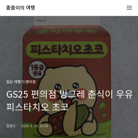
좀좀이의 여행
일상 여행기/편의점
GS25 편의점 빙그레 춘식이 우유
피스타치오 초코
좀좀이
2026. 4. 19. 10:38