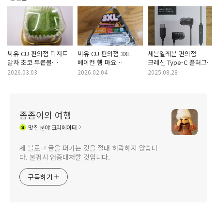
씨유 CU 편의점 디저트
씨유 CU 편의점 3XL
세븐일레븐 편의점
말차 초코 두쫀볼
베이컨 햄 마요
크레신 Type-C 플러그
두바이 스타일 쫀득볼
김치볶음 삼각김밥
인이어 유선 이어폰
2026.03.03
2026.02.04
2025.08.28
좀좀이의 여행
맛집
분야 크리에이터
제 블로그 글을 퍼가는 것을 절대 허락하지 않습니
다. 불펌시 엄중대처할 것입니다.
구독하기