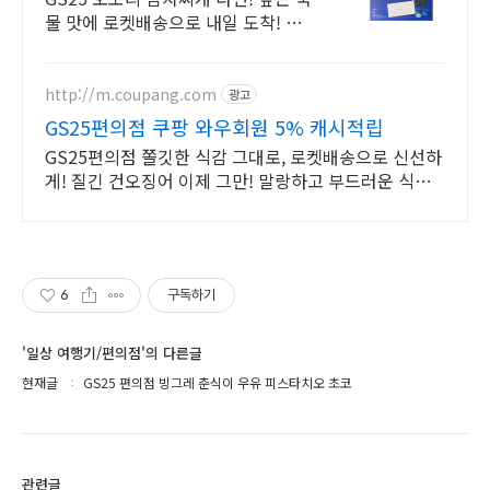
물 맛에 로켓배송으로 내일 도착! 밥
하기 귀찮을 때 딱! 봉지라면보다 맛
있는 오모리 컵라면을 만나세요.
http://m.coupang.com
광고
GS25편의점 쿠팡 와우회원 5% 캐시적립
GS25편의점 쫄깃한 식감 그대로, 로켓배송으로 신선하
게! 질긴 건오징어 이제 그만! 말랑하고 부드러운 식감
을 경험하세요.
6
구독하기
'일상 여행기/편의점'의 다른글
현재글
GS25 편의점 빙그레 춘식이 우유 피스타치오 초코
관련글