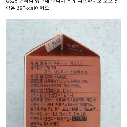
GS25 편의점 빙그레 춘식이 우유 피스타치오 초코 열
량은 387kcal이에요.