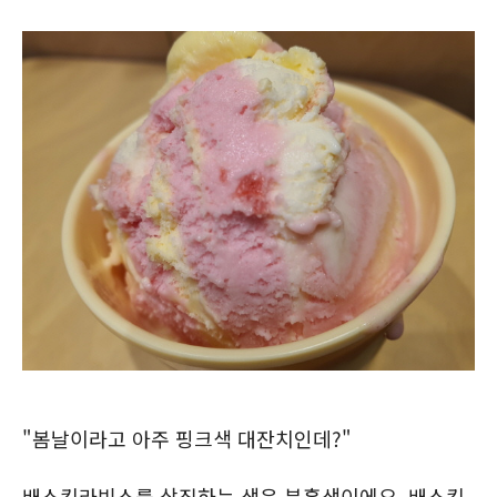
"봄날이라고 아주 핑크색 대잔치인데?"
배스킨라빈스를 상징하는 색은 분홍색이에요. 배스킨