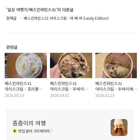
'일상 여행기/베스킨라빈스31'의 다른글
현재글
베스킨라빈스31 아이스크림 - 바 베 바 (Lessly Edition)
관련글
베스킨라빈스31
베스킨라빈스31
베스킨라빈스31
아이스크림 - 죠리퐁
아이스크림 - 두바이
아이스크림 - 두바이에서
라떼
크런치 봉봉 (2026년
온 엄마는 외계인
2026.05.13
2026.04.01
2026.02.25
4월 이달의 맛)
(2026년 3월 이달의 맛)
좀좀이의 여행
맛집
분야 크리에이터