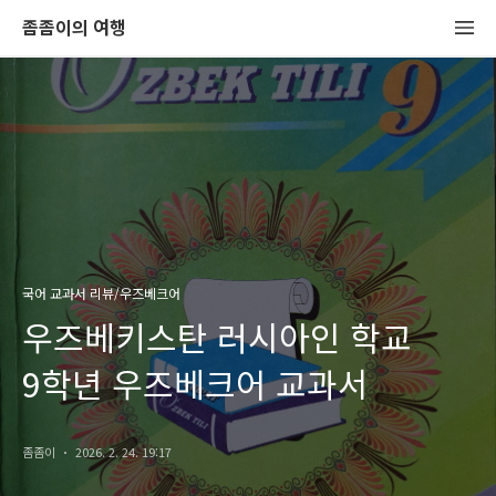
좀좀이의 여행
국어 교과서 리뷰/우즈베크어
우즈베키스탄 러시아인 학교
9학년 우즈베크어 교과서
좀좀이
2026. 2. 24. 19:17