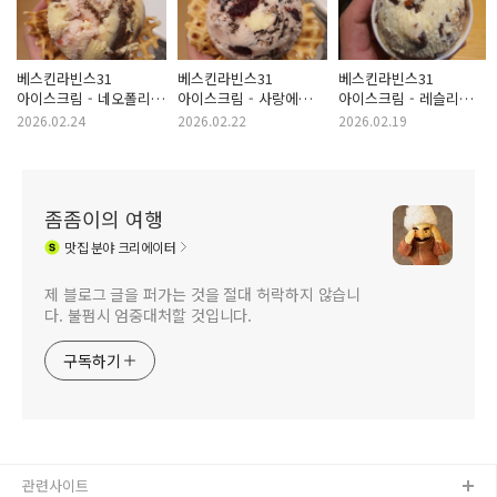
베스킨라빈스31
베스킨라빈스31
베스킨라빈스31
아이스크림 - 네오폴리탄
아이스크림 - 사랑에
아이스크림 - 레슬리
스월
빠진 체리
에디션 아몬드 봉봉
2026.02.24
2026.02.22
2026.02.19
(로어 슈가)
좀좀이의 여행
맛집
분야 크리에이터
제 블로그 글을 퍼가는 것을 절대 허락하지 않습니
다. 불펌시 엄중대처할 것입니다.
구독하기
관련사이트