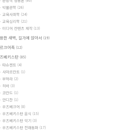
관광객 행동론
(60)
박물관학
(26)
교육사회학
(24)
교육심리학
(21)
미디어 컨텐츠 제작
(13)
용한 새벽, 길가에 앉아서
(19)
르크어족
(12)
즈베키스탄
(85)
타슈켄트
(4)
사마르칸트
(1)
부하라
(2)
히바
(3)
코칸드
(1)
안디잔
(1)
우즈베크어
(8)
우즈베키스탄 음식
(15)
우즈베키스탄 악기
(3)
우즈베키스탄 전래동화
(17)