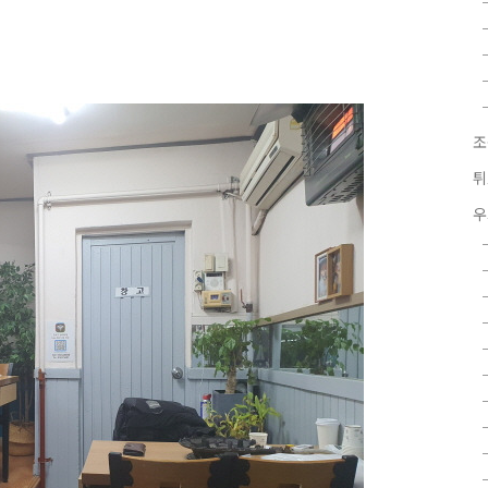
조
튀
우