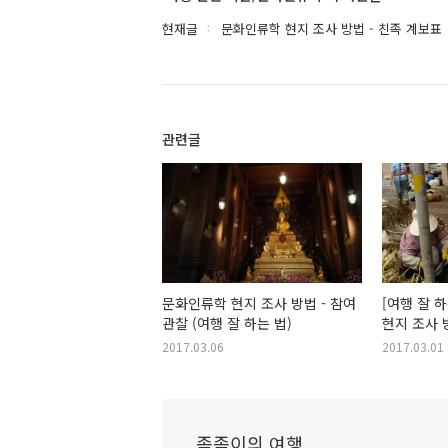
현재글
문화인류학 현지 조사 방법 - 친족 계보표
관련글
문화인류학 현지 조사 방법 - 참여
[여행 잘 
관찰 (여행 잘 하는 법)
현지 조사 
인터뷰하는
2017.03.06
2017.03.01
좀좀이의 여행