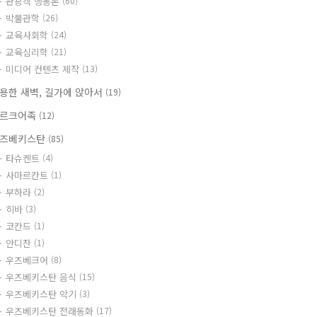
관광객 행동론
(60)
박물관학
(26)
교육사회학
(24)
교육심리학
(21)
미디어 컨텐츠 제작
(13)
용한 새벽, 길가에 앉아서
(19)
르크어족
(12)
즈베키스탄
(85)
타슈켄트
(4)
사마르칸트
(1)
부하라
(2)
히바
(3)
코칸드
(1)
안디잔
(1)
우즈베크어
(8)
우즈베키스탄 음식
(15)
우즈베키스탄 악기
(3)
우즈베키스탄 전래동화
(17)