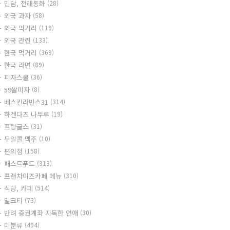
민담, 전래동화
(28)
외국 과자
(58)
외국 먹거리
(119)
외국 관련
(133)
한국 먹거리
(369)
한국 라면
(89)
피자스쿨
(36)
59쌀피자
(8)
베스킨라빈스31
(314)
하겐다즈 나뚜루
(19)
프링글스
(31)
무알콜 맥주
(10)
편의점
(158)
패스트푸드
(313)
프랜차이즈카페 메뉴
(310)
식당, 카페
(514)
밀크티
(73)
반려 증권계좌 지독한 연애
(30)
미분류
(494)