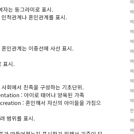
여
 여자는 동그라미로 표시.
여
은 인척관계나 혼인관계를 표시.
여
여
여
된 혼인관계는 이중선에 사선 표시.
여
여
 표시.
여
여
의 모든 사회에서 친족을 구성하는 기초단위.
여
orientation : 아이로 태어나 양육된 가족
여
 procreation : 혼인해서 자신의 아이들을 가짐으
전
려 범위를 표시.
여
여
표가 만들어졌는지 표시하기 위해서 기준이 되