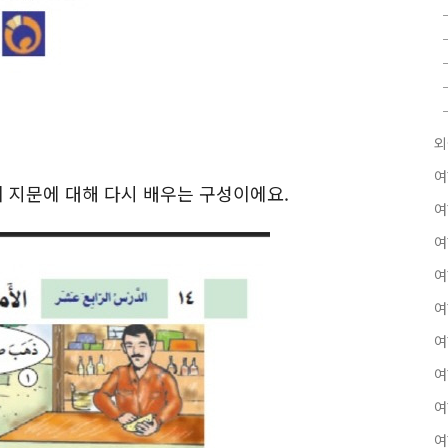
외
여
이 지문에 대해 다시 배우는 구성이에요.
여
여
여
여
여
여
여
여