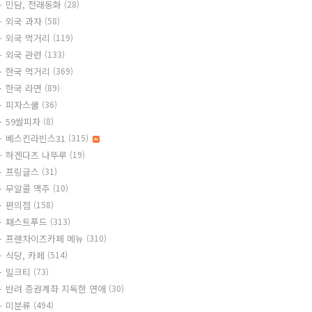
민담, 전래동화
(28)
외국 과자
(58)
외국 먹거리
(119)
외국 관련
(133)
한국 먹거리
(369)
한국 라면
(89)
피자스쿨
(36)
59쌀피자
(8)
베스킨라빈스31
(315)
하겐다즈 나뚜루
(19)
프링글스
(31)
무알콜 맥주
(10)
편의점
(158)
패스트푸드
(313)
프랜차이즈카페 메뉴
(310)
식당, 카페
(514)
밀크티
(73)
반려 증권계좌 지독한 연애
(30)
미분류
(494)