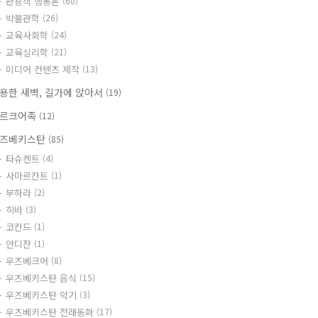
관광객 행동론
(60)
박물관학
(26)
교육사회학
(24)
교육심리학
(21)
미디어 컨텐츠 제작
(13)
용한 새벽, 길가에 앉아서
(19)
르크어족
(12)
즈베키스탄
(85)
타슈켄트
(4)
사마르칸트
(1)
부하라
(2)
히바
(3)
코칸드
(1)
안디잔
(1)
우즈베크어
(8)
우즈베키스탄 음식
(15)
우즈베키스탄 악기
(3)
우즈베키스탄 전래동화
(17)