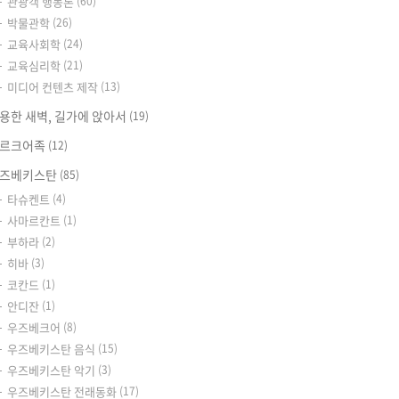
관광객 행동론
(60)
박물관학
(26)
교육사회학
(24)
교육심리학
(21)
미디어 컨텐츠 제작
(13)
용한 새벽, 길가에 앉아서
(19)
르크어족
(12)
즈베키스탄
(85)
타슈켄트
(4)
사마르칸트
(1)
부하라
(2)
히바
(3)
코칸드
(1)
안디잔
(1)
우즈베크어
(8)
우즈베키스탄 음식
(15)
우즈베키스탄 악기
(3)
우즈베키스탄 전래동화
(17)