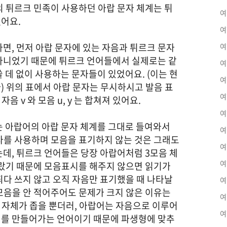
의 튀르크 민족이 사용하던 아랍 문자 체계는 튀
여
어요.
여
면, 먼저 아랍 문자에 있는 자음과 튀르크 문자
여
 아니었기 때문에 튀르크 언어들에서 실제로는 같
여
 데 없이 사용하는 문자들이 있었어요. (이는 현
여
) 위의 표에서 아랍 문자는 무시하시고 발음 표
여
 자음 v 와 모음 u, y 는 합쳐져 있어요.
여
는 아랍어의 아랍 문자 체계를 그대로 들여와서
여
자를 사용하며 모음을 표기하지 않는 것은 그래도
여
데, 튀르크 언어들은 당장 아랍어처럼 3모음 체
여
달랐기 때문에 모음표시를 해주지 않으면 읽기가
죄다 쓰지 않고 오직 자음만 표기했을 때 나타날
여
모음을 안 적어주어도 문제가 크지 않은 이유는
여
 자체가 좁을 뿐더러, 아랍어는 자음으로 이루어
여
어를 만들어가는 언어이기 때문에 파생형에 맞추