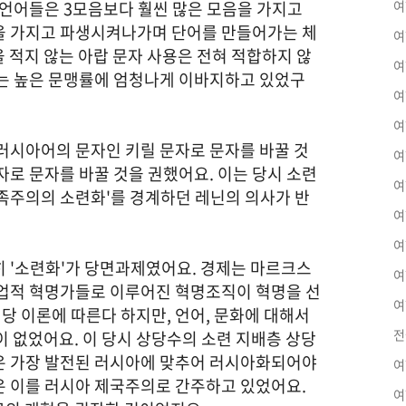
 언어들은 3모음보다 훨씬 많은 모음을 가지고
여
을 가지고 파생시켜나가며 단어를 만들어가는 체
여
 적지 않는 아랍 문자 사용은 전혀 적합하지 않
여
계는 높은 문맹률에 엄청나게 이바지하고 있었구
여
여
 러시아어의 문자인 키릴 문자로 문자를 바꿀 것
여
자로 문자를 바꿀 것을 권했어요. 이는 당시 소련
여
민족주의의 소련화'를 경계하던 레닌의 의사가 반
여
여
히 '소련화'가 당면과제였어요. 경제는 마르크스
여
직업적 혁명가들로 이루어진 혁명조직이 혁명을 선
여
당 이론에 따른다 하지만, 언어, 문화에 대해서
전
이 없었어요. 이 당시 상당수의 소련 지배층 상당
은 가장 발전된 러시아에 맞추어 러시아화되어야
여
은 이를 러시아 제국주의로 간주하고 있었어요.
여