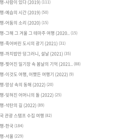
행-사람이 있다 (2019)
(111)
행-예습의 시간 (2019)
(50)
행-어둠의 소리 (2020)
(15)
행-그해 그 겨울 그 테마주 여행 (2020..
(15)
행-죽어버린 도시의 광기 (2021)
(31)
행-까치밥만 덩그러니, 설날 (2021)
(35)
행-찢어진 일기장 속 봄날의 기억 (2021..
(88)
행-이것도 여행, 어쨌든 여행기 (2022)
(9)
행-망상 속의 동해 (2022)
(20)
행-잊혀진 어머니의 돌 (2022)
(25)
행-석탄의 길 (2022)
(89)
국 관광 스탬프 수집 여행
(82)
행-한국
(184)
행-서울
(229)