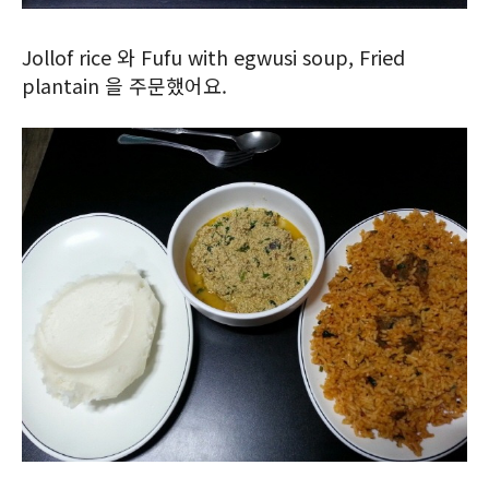
Jollof rice 와 Fufu with egwusi soup, Fried
plantain 을 주문했어요.