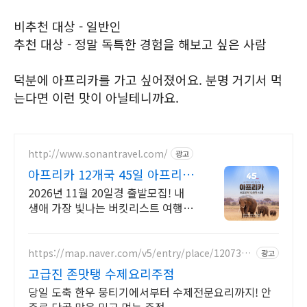
비추천 대상 - 일반인
추천 대상 - 정말 독특한 경험을 해보고 싶은 사람
덕분에 아프리카를 가고 싶어졌어요. 분명 거기서 먹
는다면 이런 맛이 아닐테니까요.
http://www.sonantravel.com/
광고
아프리카 12개국 45일 아프리카
12개국 45일
2026년 11월 20일경 출발모집! 내
생애 가장 빛나는 버킷리스트 여행!
2026년 11월 20일경 출발모집! 150
일 전 조기예약 50만원 할인!
https://map.naver.com/v5/entry/place/1207301
광고
298
고급진 존맛탱 수제요리주점
당일 도축 한우 뭉티기에서부터 수제전문요리까지! 안