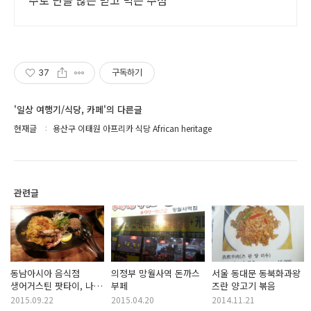
주로 단골 많은 믿고 먹는 주점
37
구독하기
'일상 여행기/식당, 카페'의 다른글
현재글
용산구 이태원 아프리카 식당 African heritage
관련글
동남아시아 음식점
의정부 망월사역 돈까스
서울 동대문 동북화과왕
생어거스틴 팟타이, 나시
부페
즈란 양고기 볶음
고렝
2015.09.22
2015.04.20
2014.11.21