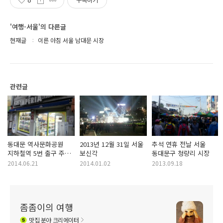
6
구독하기
'여행-서울'의 다른글
현재글
이른 아침 서울 남대문 시장
관련글
동대문 역사문화공원
2013년 12월 31일 서울
추석 연휴 전날 서울
지하철역 5번 출구 주변
보신각
동대문구 청량리 시장
탐방기 - 아르메니아
2014.06.21
2014.01.02
2013.09.18
브랜디 파는 가게
좀좀이의 여행
맛집
분야 크리에이터