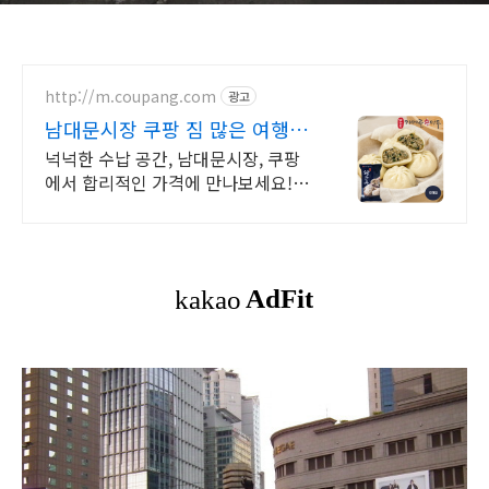
http://m.coupang.com
광고
남대문시장 쿠팡 짐 많은 여행도
문제없이
넉넉한 수납 공간, 남대문시장, 쿠팡
에서 합리적인 가격에 만나보세요! 바
퀴 교체도 걱정 없이, 와우회원 30일
무료반품 혜택으로 안심 구매하세요.