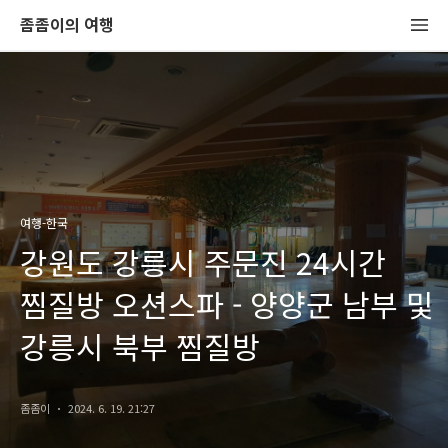
좀좀이의 여행
여행-한국
강원도 강릉시 주문진 24시간
찜질방 오션스파 - 양양군 남부 및
강릉시 북부 찜질방
좀좀이
2024. 6. 19. 21:27