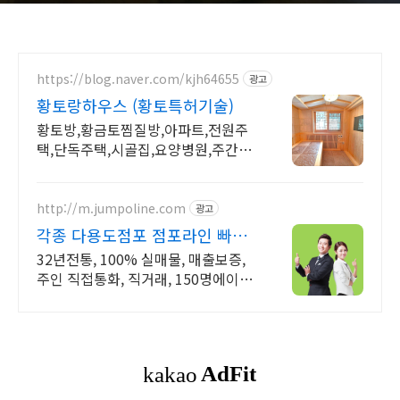
https://blog.naver.com/kjh64655
광고
황토랑하우스 (황토특허기술)
황토방,황금토찜질방,아파트,전원주
택,단독주택,시골집,요양병원,주간보
호 리모델링전문
http://m.jumpoline.com
광고
각종 다용도점포 점포라인 빠른
직거래 & 안전중개거래
32년전통, 100% 실매물, 매출보증,
주인 직접통화, 직거래, 150명에이전
트