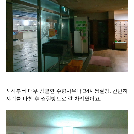
시작부터 매우 강렬한 수향사우나 24시찜질방. 간단히
샤워를 마친 후 찜질방으로 갈 차례였어요.