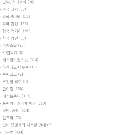
민담, 전래동화
(28)
외국 과자
(58)
외국 먹거리
(119)
외국 관련
(133)
한국 먹거리
(369)
한국 라면
(89)
피자스쿨
(36)
59쌀피자
(8)
베스킨라빈스31
(314)
하겐다즈 나뚜루
(19)
프링글스
(31)
무알콜 맥주
(10)
편의점
(158)
패스트푸드
(313)
프랜차이즈카페 메뉴
(310)
식당, 카페
(514)
밀크티
(73)
반려 증권계좌 지독한 연애
(30)
미분류
(494)