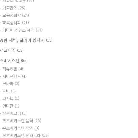
관광객 행동론
(60)
박물관학
(26)
교육사회학
(24)
교육심리학
(21)
미디어 컨텐츠 제작
(13)
용한 새벽, 길가에 앉아서
(19)
르크어족
(12)
즈베키스탄
(85)
타슈켄트
(4)
사마르칸트
(1)
부하라
(2)
히바
(3)
코칸드
(1)
안디잔
(1)
우즈베크어
(8)
우즈베키스탄 음식
(15)
우즈베키스탄 악기
(3)
우즈베키스탄 전래동화
(17)