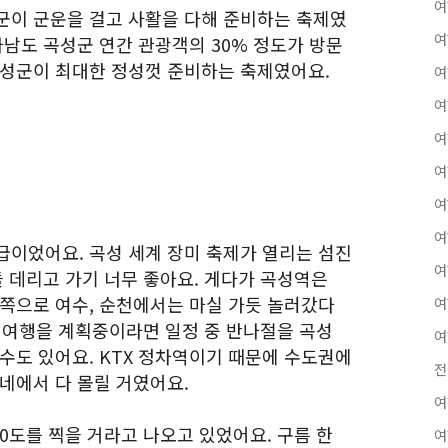
여
군이 군운을 걸고 사활을 다해 준비하는 축제였
여
라남도 곡성군 연간 관광객의 30% 정도가 방문
곡성군이 최대한 정성껏 준비하는 축제였어요.
여
여
여
여
여
여
급이었어요. 곡성 세계 장미 축제가 열리는 섬진
여
들 데리고 가기 너무 좋아요. 게다가 곡성역은
남쪽으로 여수, 순천에서는 마실 가듯 놀러갔다
여
순천 여행을 계획중이라면 일정 중 반나절을 곡성
여
수도 있어요. KTX 정차역이기 때문에 수도권에
전
네에서 다 몰릴 거였어요.
여
0도를 찍을 거라고 나오고 있었어요. 구름 한
여