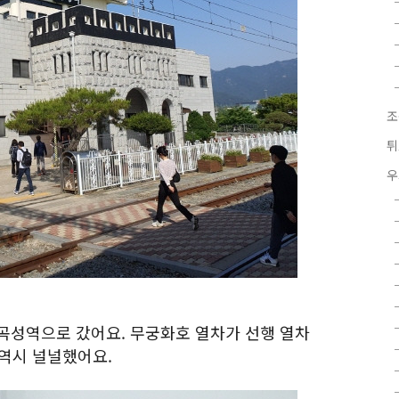
조
튀
우
 곡성역으로 갔어요. 무궁화호 열차가 선행 열차
 역시 널널했어요.