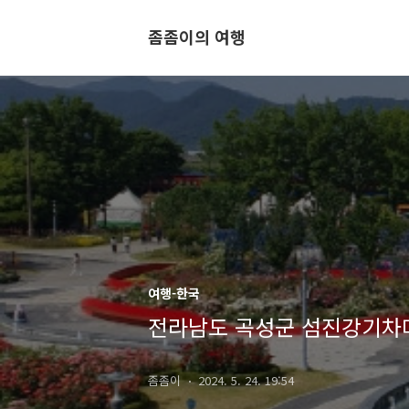
좀좀이의 여행
여행-한국
전라남도 곡성군 섬진강기차마을
좀좀이
2024. 5. 24. 19:54