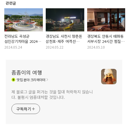
관련글
전라남도 곡성군
경상남도 사천시 향촌돈
경상북도 안동시 태화동
섬진강기차마을 2024
삼천포-제주 여객선
서부시장 24시간 찜질방
곡성 세계 장미 축제
항구 삼천포신항
태평양사우나찜질방
2024.05.24
2024.05.22
2024.05.10
여객터미널
좀좀이의 여행
맛집
분야 크리에이터
제 블로그 글을 퍼가는 것을 절대 허락하지 않습니
다. 불펌시 엄중대처할 것입니다.
구독하기