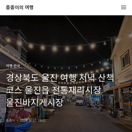
좀좀이의 여행
여행-한국
경상북도 울진 여행 저녁 산책
코스 울진읍 전통재리시장
울진바지게시장
좀좀이
2024. 5. 12. 19:11