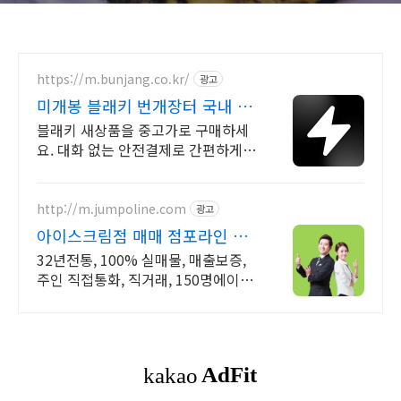
https://m.bunjang.co.kr/
광고
미개봉 블래키 번개장터 국내 최
대 브랜드 중고거래
블래키 새상품을 중고가로 구매하세
요. 대화 없는 안전결제로 간편하게!
전국 각지에서 올라오는 전국구 최다
상품 매일 10만 개 이상의 신규 상품
업로드
http://m.jumpoline.com
광고
아이스크림점 매매 점포라인 빠
른 직거래 & 안전중개거래
32년전통, 100% 실매물, 매출보증,
주인 직접통화, 직거래, 150명에이전
트