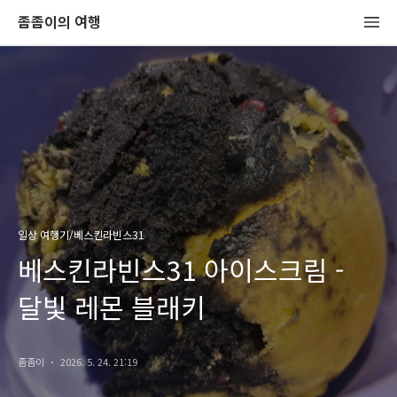
좀좀이의 여행
일상 여행기/베스킨라빈스31
베스킨라빈스31 아이스크림 -
달빛 레몬 블래키
좀좀이
2026. 5. 24. 21:19