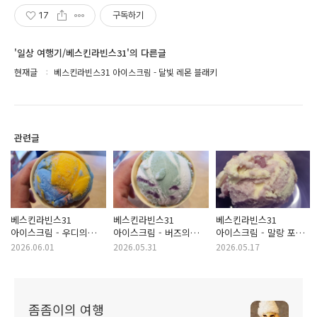
17
구독하기
'일상 여행기/베스킨라빈스31'의 다른글
현재글
베스킨라빈스31 아이스크림 - 달빛 레몬 블래키
관련글
베스킨라빈스31
베스킨라빈스31
베스킨라빈스31
아이스크림 - 우디의
아이스크림 - 버즈의
아이스크림 - 말랑 포도
후르츠 어드벤처
애플 리치 빔
메타몽 (206년 5월
2026.06.01
2026.05.31
2026.05.17
(2026년 6월 이달의 맛)
아이스크림 (2026년 6월
이달의 맛)
이달의 맛)
좀좀이의 여행