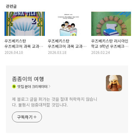
관련글
우즈베키스탄
우즈베키스탄
우즈베키스탄 러시아인
우즈베크어 과목 교과서
우즈베크어 과목 교과서
학교 9학년 우즈베크어
2010년 2학년 국어책
2012년 1학년 2학기
교과서
2026.04.10
2026.03.18
2026.02.24
후기
국어책 후기
좀좀이의 여행
맛집
분야 크리에이터
제 블로그 글을 퍼가는 것을 절대 허락하지 않습니
다. 불펌시 엄중대처할 것입니다.
구독하기