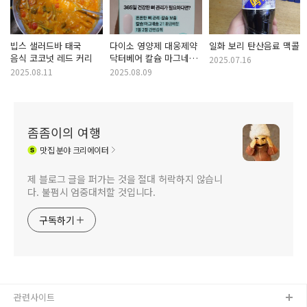
빕스 샐러드바 태국
다이소 영양제 대웅제약
일화 보리 탄산음료 맥콜
음식 코코넛 레드 커리
닥터베어 칼슘 마그네슘
2025.07.16
비타민D
2025.08.11
2025.08.09
좀좀이의 여행
맛집
분야 크리에이터
제 블로그 글을 퍼가는 것을 절대 허락하지 않습니
다. 불펌시 엄중대처할 것입니다.
구독하기
관련사이트