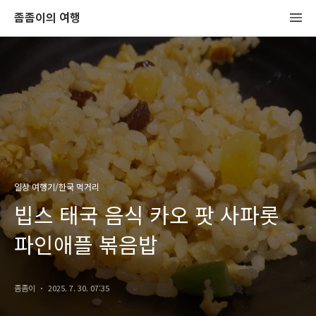
좀좀이의 여행
일상 여행기/한국 먹거리
빕스 태국 음식 카오 팟 사파롯
파인애플 볶음밥
좀좀이
2025. 7. 30. 07:35