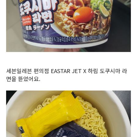
세븐일레븐 편의점 EASTAR JET X 하림 도쿠시마 라
면을 뜯었어요.