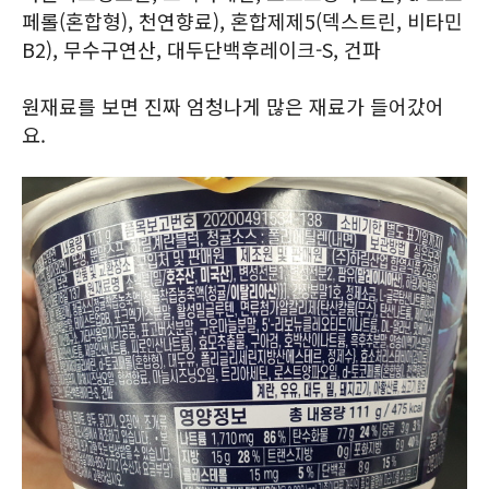
페롤(혼합형), 천연향료), 혼합제제5(덱스트린, 비타민
B2), 무수구연산, 대두단백후레이크-S, 건파
원재료를 보면 진짜 엄청나게 많은 재료가 들어갔어
요.