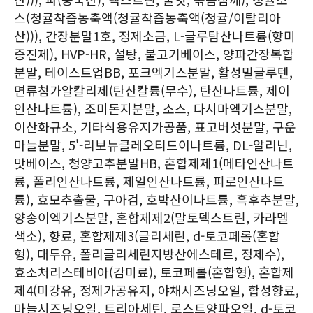
스(청귤착즙농축액(청귤착즙농축액(청귤/이탈리아
산))), 간장분말1호, 정제소금, L-글루탐산나트륨(향미
증진제), HVP-HR, 설탕, 불고기베이스, 양파간장복합
분말, 테이스트업BB, 포크엑기스분말, 활성밀글루텐,
면류첨가알칼리제(탄산칼륨(무수), 탄산나트륨, 제이
인산나트륨), 조미돈지분말, 소스, 다시마엑기스분말,
이산화규소, 기타식용유지가공품, 표고버섯분말, 구운
마늘분말, 5'-리보뉴클레오티드이나트륨, DL-알리닌,
맛베이스, 청양고추분말HB, 혼합제제1(메타인산나트
륨, 폴리인산나트륨, 제일인산나트륨, 피로인산나트
륨), 효모추출물, 구아검, 호박산이나트륨, 흑후추분말,
양송이엑기스분말, 혼합제제2(말토덱스트린, 카라멜
색소), 향료, 혼합제제3(글리세린, d-토코페롤(혼합
형), 대두유, 폴리글리세린지방산에스테르, 정제수),
효소처리스테비아(감미료), 토코페롤(혼합형), 혼합제
제4(미강유, 정제가공유지, 야채시즈닝오일, 합성향료,
마늘시즈닝오일, 트리아세틴, 로스트양파오일, d-토코