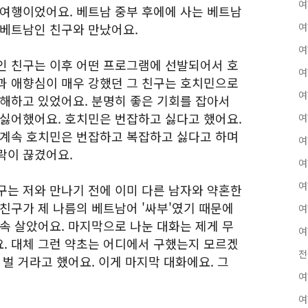
여
 여행이었어요. 베트남 중부 후에에 사는 베트남
 베트남인 친구와 만났어요.
여
여
인 친구는 이후 어떤 프로그램에 선발되어서 호
여
과 애향심이 매우 강했던 그 친구는 호치민으로
여
땅해하고 있었어요. 분명히 좋은 기회를 잡아서
 싫어했어요. 호치민은 번잡하고 싫다고 했어요.
여
 계속 호치민은 번잡하고 복잡하고 싫다고 하며
여
락이 끊겼어요.
여
여
구는 저와 만나기 전에 이미 다른 남자와 약혼한
친구가 제 나름의 베트남어 '싸부'였기 때문에
여
속 살았어요. 마지막으로 나눈 대화는 제게 무
여
. 대체 그런 약초는 어디에서 구했는지 모르겠
전
 벌 거라고 했어요. 이게 마지막 대화에요. 그
여
여