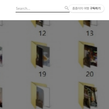
좀좀이의 여행
구독하기