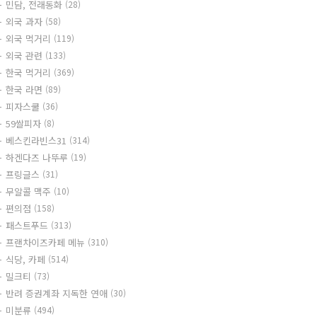
민담, 전래동화
(28)
외국 과자
(58)
외국 먹거리
(119)
외국 관련
(133)
한국 먹거리
(369)
한국 라면
(89)
피자스쿨
(36)
59쌀피자
(8)
베스킨라빈스31
(314)
하겐다즈 나뚜루
(19)
프링글스
(31)
무알콜 맥주
(10)
편의점
(158)
패스트푸드
(313)
프랜차이즈카페 메뉴
(310)
식당, 카페
(514)
밀크티
(73)
반려 증권계좌 지독한 연애
(30)
미분류
(494)