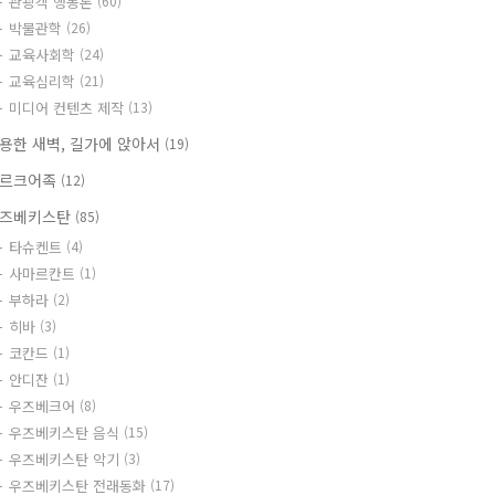
관광객 행동론
(60)
박물관학
(26)
교육사회학
(24)
교육심리학
(21)
미디어 컨텐츠 제작
(13)
용한 새벽, 길가에 앉아서
(19)
르크어족
(12)
즈베키스탄
(85)
타슈켄트
(4)
사마르칸트
(1)
부하라
(2)
히바
(3)
코칸드
(1)
안디잔
(1)
우즈베크어
(8)
우즈베키스탄 음식
(15)
우즈베키스탄 악기
(3)
우즈베키스탄 전래동화
(17)