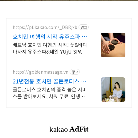
https://pf.kakao.com/_DBRjxb
광고
호치민 여행의 시작 유주스파 벤
탄시장 도보 3분
베트남 호치민 여행의 시작! 풋&바디
마사지 유주스파&네일 YUjU SPA
https://goldenmassage.vn
광고
21년전통 호치민 골든로터스 마
사지, 사우나 힐링
골든로터스 호치민의 품격 높은 서비
스를 받아보세요, 샤워 무료. 인생마
사지 발 / 전신 마사지, 피부관리, 네
일, 때밀이, 목욕탕의 훈련된 전문 테
라피스트