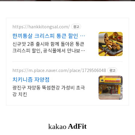
https://hankkitongsal.com/
광고
한끼통살 크리스피 통큰 할인 클
리어런스 ~70% 상품까지
신규맛 2종 출시와 함께 돌아온 통큰
크리스피 할인, 공식몰에서 만나보세
요!
https://m.place.naver.com/place/1729506048
광고
치키니즘 자양점
광진구 자양동 뚝섬한강 가성비 초극
강 치킨