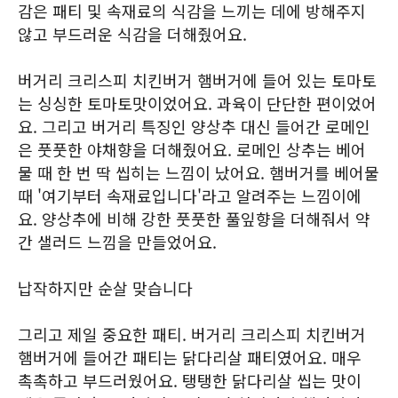
감은 패티 및 속재료의 식감을 느끼는 데에 방해주지
않고 부드러운 식감을 더해줬어요.
버거리 크리스피 치킨버거 햄버거에 들어 있는 토마토
는 싱싱한 토마토맛이었어요. 과육이 단단한 편이었어
요. 그리고 버거리 특징인 양상추 대신 들어간 로메인
은 풋풋한 야채향을 더해줬어요. 로메인 상추는 베어
물 때 한 번 딱 씹히는 느낌이 났어요. 햄버거를 베어물
때 '여기부터 속재료입니다'라고 알려주는 느낌이에
요. 양상추에 비해 강한 풋풋한 풀잎향을 더해줘서 약
간 샐러드 느낌을 만들었어요.
납작하지만 순살 맞습니다
그리고 제일 중요한 패티. 버거리 크리스피 치킨버거
햄버거에 들어간 패티는 닭다리살 패티였어요. 매우
촉촉하고 부드러웠어요. 탱탱한 닭다리살 씹는 맛이