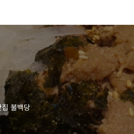
맛집 불백당