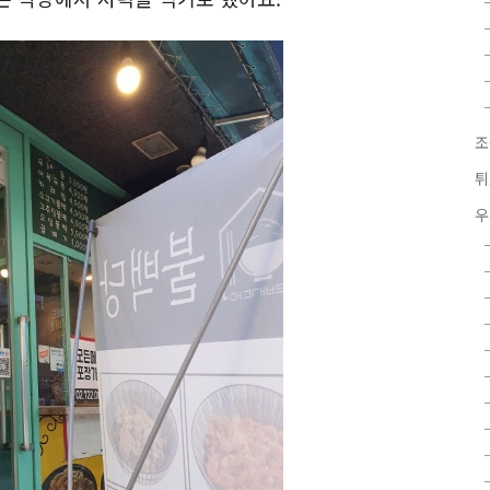
조
튀
우