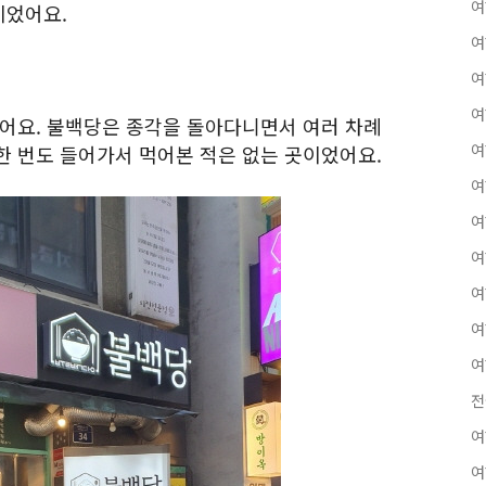
여
이었어요.
여
여
여
었어요. 불백당은 종각을 돌아다니면서 여러 차례
여
한 번도 들어가서 먹어본 적은 없는 곳이었어요.
여
여
여
여
여
여
전
여
여