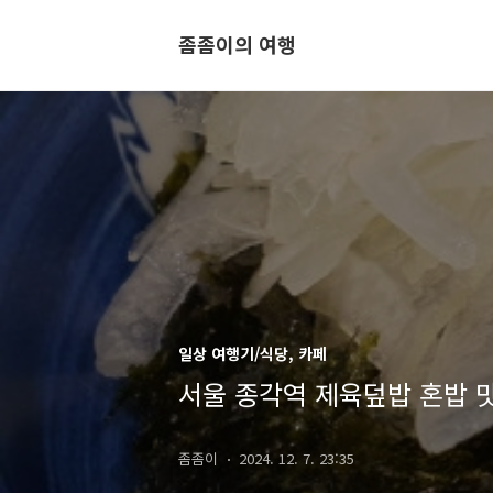
좀좀이의 여행
일상 여행기/식당, 카페
서울 종각역 제육덮밥 혼밥 
좀좀이
2024. 12. 7. 23:35