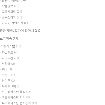
관광객 행동론
(60)
박물관학
(26)
교육사회학
(24)
교육심리학
(21)
미디어 컨텐츠 제작
(13)
용한 새벽, 길가에 앉아서
(19)
르크어족
(12)
즈베키스탄
(85)
타슈켄트
(4)
사마르칸트
(1)
부하라
(2)
히바
(3)
코칸드
(1)
안디잔
(1)
우즈베크어
(8)
우즈베키스탄 음식
(15)
우즈베키스탄 악기
(3)
우즈베키스탄 전래동화
(17)