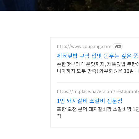
http://www.coupang.com
광고
제육덮밥 쿠팡 입맛 돋우는 깊은 풍
순한맛부터 매운맛까지, 제육덮밥 쿠팡에
니아까지 모두 만족! 와우회원은 30일 내
https://m.place.naver.com/restaurant
1인 돼지갈비 소갈비 전문점
포항 오천 문덕 돼지갈비찜 소갈비찜 1
집