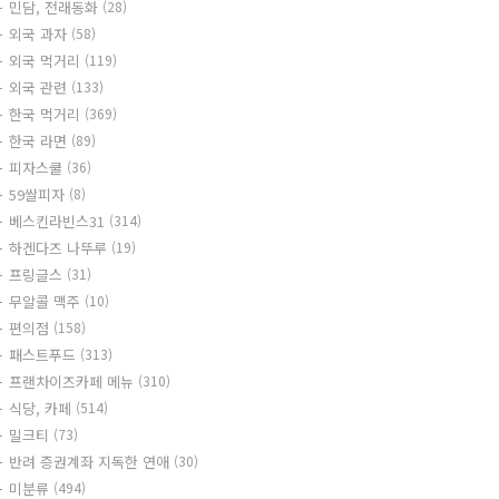
민담, 전래동화
(28)
외국 과자
(58)
외국 먹거리
(119)
외국 관련
(133)
한국 먹거리
(369)
한국 라면
(89)
피자스쿨
(36)
59쌀피자
(8)
베스킨라빈스31
(314)
하겐다즈 나뚜루
(19)
프링글스
(31)
무알콜 맥주
(10)
편의점
(158)
패스트푸드
(313)
프랜차이즈카페 메뉴
(310)
식당, 카페
(514)
밀크티
(73)
반려 증권계좌 지독한 연애
(30)
미분류
(494)