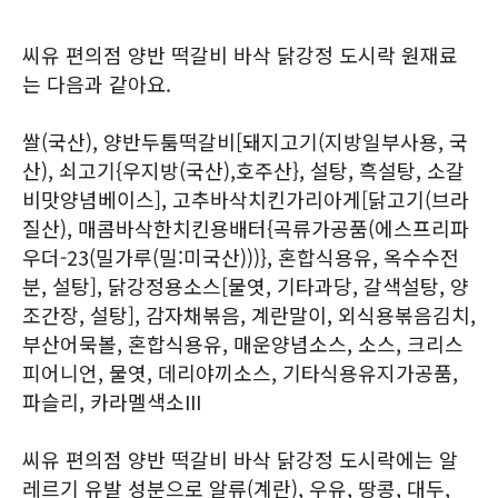
씨유 편의점 양반 떡갈비 바삭 닭강정 도시락 원재료
는 다음과 같아요.
쌀(국산), 양반두툼떡갈비[돼지고기(지방일부사용, 국
산), 쇠고기{우지방(국산),호주산}, 설탕, 흑설탕, 소갈
비맛양념베이스], 고추바삭치킨가리아게[닭고기(브라
질산), 매콤바삭한치킨용배터{곡류가공품(에스프리파
우더-23(밀가루(밀:미국산)))}, 혼합식용유, 옥수수전
분, 설탕], 닭강정용소스[물엿, 기타과당, 갈색설탕, 양
조간장, 설탕], 감자채볶음, 계란말이, 외식용볶음김치,
부산어묵볼, 혼합식용유, 매운양념소스, 소스, 크리스
피어니언, 물엿, 데리야끼소스, 기타식용유지가공품,
파슬리, 카라멜색소III
씨유 편의점 양반 떡갈비 바삭 닭강정 도시락에는 알
레르기 유발 성분으로 알류(계란), 우유, 땅콩, 대두,