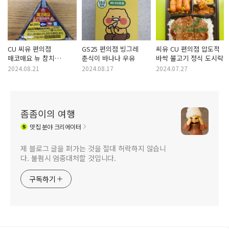
CU 씨유 편의점
GS25 편의점 빙그레
씨유 CU 편의점 압도적
매코매요 뉴 참치
춘식이 바나나 우유
바싹 불고기 정식 도시락
삼각김밥
2024.08.21
2024.08.17
2024.07.27
좀좀이의 여행
맛집
분야 크리에이터
제 블로그 글을 퍼가는 것을 절대 허락하지 않습니
다. 불펌시 엄중대처할 것입니다.
구독하기