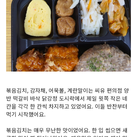
볶음김치, 감자채, 어묵볼, 계란말이는 씨유 편의점 양
반 떡갈비 바삭 닭강정 도시락에서 제일 윗쪽 작은 네
칸을 각각 한 칸씩 차지하고 있었어요. 이들 반찬부터
먹기 시작했어요.
볶음김치는 매우 무난한 맛이었어요. 한 입 씹으면 새