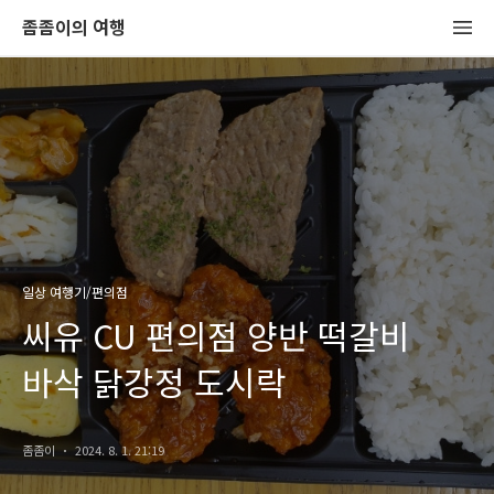
좀좀이의 여행
일상 여행기/편의점
씨유 CU 편의점 양반 떡갈비
바삭 닭강정 도시락
좀좀이
2024. 8. 1. 21:19