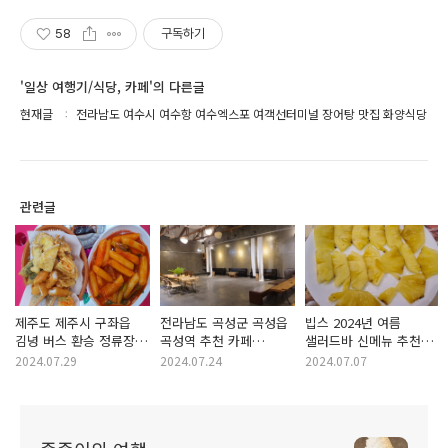
58
구독하기
'일상 여행기/식당, 카페'의 다른글
현재글
전라남도 여수시 여수항 여수엑스포 여객선터미널 장어탕 맛집 화양식당
관련글
제주도 제주시 구좌읍
전라남도 곡성군 곡성읍
빕스 2024년 여름
김녕 버스 환승 정류장
곡성역 추천 카페
샐러드바 신메뉴 추천
분식집 김녕분식
낭만가옥달꼴
그릴드 파인애플
2024.07.29
2024.07.24
2024.07.07