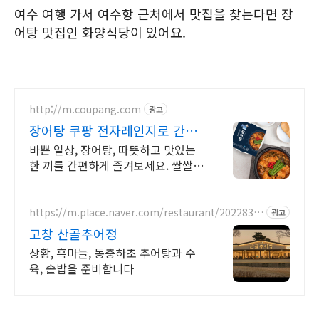
여수 여행 가서 여수항 근처에서 맛집을 찾는다면 장
어탕 맛집인 화양식당이 있어요.
http://m.coupang.com
광고
장어탕 쿠팡 전자레인지로 간편
하게
바쁜 일상, 장어탕, 따뜻하고 맛있는
한 끼를 간편하게 즐겨보세요. 쌀쌀한
날씨, 따뜻한 국물로 몸을 녹이세요.
와우회원은 30일 무료반품!
https://m.place.naver.com/restaurant/2022835
광고
515
고창 산골추어정
상황, 흑마늘, 동충하초 추어탕과 수
육, 솥밥을 준비합니다