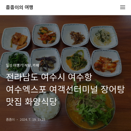
좀좀이의 여행
일상 여행기/식당, 카페
전라남도 여수시 여수항
여수엑스포 여객선터미널 장어탕
맛집 화양식당
좀좀이
2024. 7. 19. 13:23