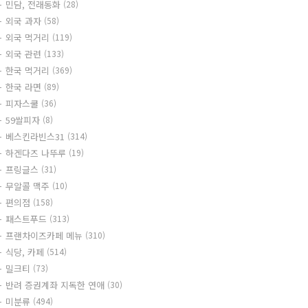
민담, 전래동화
(28)
외국 과자
(58)
외국 먹거리
(119)
외국 관련
(133)
한국 먹거리
(369)
한국 라면
(89)
피자스쿨
(36)
59쌀피자
(8)
베스킨라빈스31
(314)
하겐다즈 나뚜루
(19)
프링글스
(31)
무알콜 맥주
(10)
편의점
(158)
패스트푸드
(313)
프랜차이즈카페 메뉴
(310)
식당, 카페
(514)
밀크티
(73)
반려 증권계좌 지독한 연애
(30)
미분류
(494)