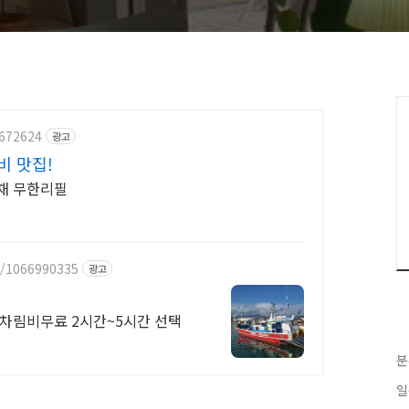
5672624
광고
비 맛집!
야채 무한리필
e/1066990335
광고
상차림비무료 2시간~5시간 선택
분
일