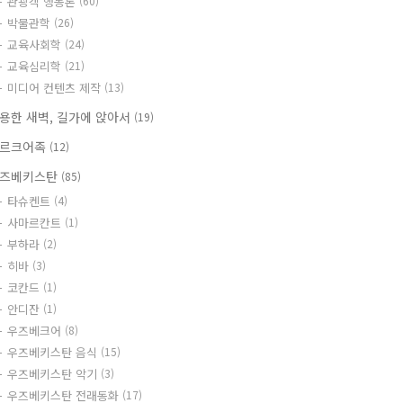
관광객 행동론
(60)
박물관학
(26)
교육사회학
(24)
교육심리학
(21)
미디어 컨텐츠 제작
(13)
용한 새벽, 길가에 앉아서
(19)
르크어족
(12)
즈베키스탄
(85)
타슈켄트
(4)
사마르칸트
(1)
부하라
(2)
히바
(3)
코칸드
(1)
안디잔
(1)
우즈베크어
(8)
우즈베키스탄 음식
(15)
우즈베키스탄 악기
(3)
우즈베키스탄 전래동화
(17)