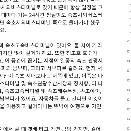
속초시외버스터미널로 갔기 때문에 항상 일정을 그
갈 때마다 가는 24시간 찜질방도 속초시외버스터
되면 속초시외버스터미널 쪽으로 돌아가야 했구
요.
외
 속초고속버스터미널이 있어요. 둘 사이 거리
여
 하지만 많이 걸어야 해요. 또한 청초호 호숫가
. 이 중간에 끊기는 지점이 일종의 속초 관광지
여
부파와 남부파, 그리고 서부파로 갈려요. 먼저 서
여
악산이 속초 시내보다는 서쪽에 있고, 이쪽은 따
여
버스터미널 및 속초관광수산시장과 장사항, 더 나
, 속초고속터미널 및 속초해수욕장, 속초아이,
여
 남부파가 있어요. 자동차를 몰고 간다면 이것이
여
통을 이용하고 걸어다니는 뚜벅이 여행으로 가면
여
여
에서 갈 때 갯배 타고 가면 금방 가지만, 걸어
여