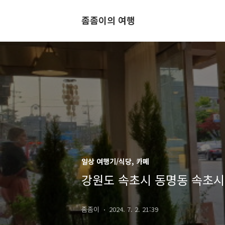
좀좀이의 여행
일상 여행기/식당, 카페
강원도 속초시 동명동 속초
좀좀이
2024. 7. 2. 21:39