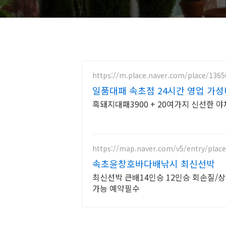
https://m.place.naver.com/place/136
일품대패 속초점 24시간 영업 가성
흑돼지대패3900 + 20여가지 신선한 
https://map.naver.com/v5/entry/plac
속초윤창호바다배낚시 최신선박
최신선박 큰배14인승 12인승 회손질/
가능 예약필수