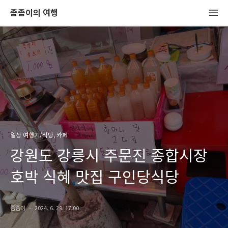
좀좀이의 여행
일상 여행기/식당, 카페
강원도 강릉시 주문진 종합시장
호박 식혜 맛집 구인당식당
좀좀이
2024. 6. 29. 17:00