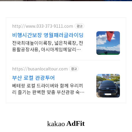
http://www.033-373-9111.com
광고
비행시간보장 영월패러글라이딩
전국최대높이이륙장, 넓은착륙장, 전
용활공장사용, 아시아게임메달리스
트 국가대표운영.
https://busanlocaltour.com
광고
부산 로컬 관광투어
베테랑 로컬 드라이버와 함께 우리끼
리 즐기는 완벽한 맞춤 부산관광 숙소
부터 관광지까지 모두 기사님 동행 운
전 및 다시 숙소로 모셔드립니다.