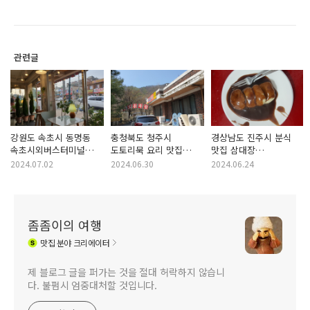
관련글
강원도 속초시 동명동
충청북도 청주시
경상남도 진주시 분식
속초시외버스터미널
도토리묵 요리 맛집
맛집 삼대장
카페 동명커피
월오동묵집
진주중앙시장 수복빵집
2024.07.02
2024.06.30
2024.06.24
찐빵
좀좀이의 여행
맛집
분야 크리에이터
제 블로그 글을 퍼가는 것을 절대 허락하지 않습니
다. 불펌시 엄중대처할 것입니다.