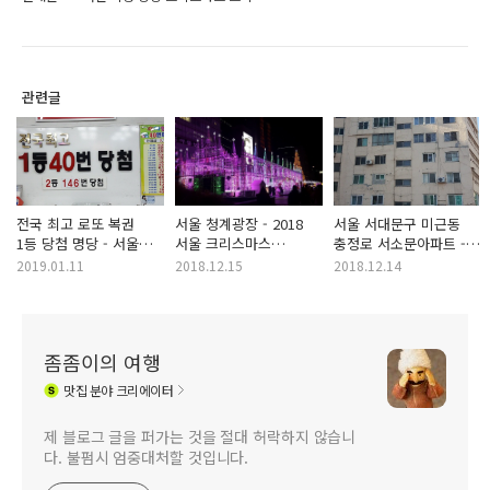
관련글
전국 최고 로또 복권
서울 청계광장 - 2018
서울 서대문구 미근동
1등 당첨 명당 - 서울
서울 크리스마스
충정로 서소문아파트 -
노원 스파 편의점
페스티벌
한국에서 현존하는 가장
2019.01.11
2018.12.15
2018.12.14
오래된 주상복합 아파트
좀좀이의 여행
맛집
분야 크리에이터
제 블로그 글을 퍼가는 것을 절대 허락하지 않습니
다. 불펌시 엄중대처할 것입니다.