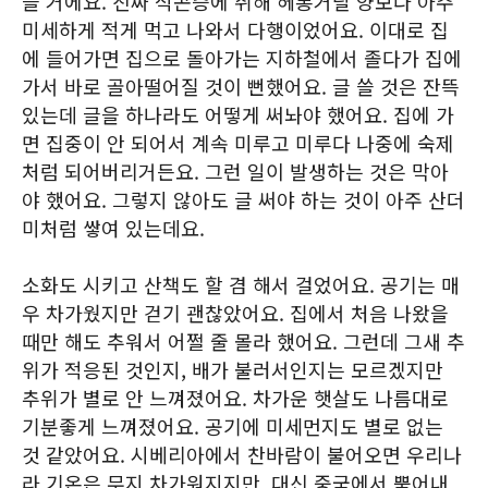
을 거에요. 진짜 식곤증에 취해 헤롱거릴 양보다 아주
미세하게 적게 먹고 나와서 다행이었어요. 이대로 집
에 들어가면 집으로 돌아가는 지하철에서 졸다가 집에
가서 바로 골아떨어질 것이 뻔했어요. 글 쓸 것은 잔뜩
있는데 글을 하나라도 어떻게 써놔야 했어요. 집에 가
면 집중이 안 되어서 계속 미루고 미루다 나중에 숙제
처럼 되어버리거든요. 그런 일이 발생하는 것은 막아
야 했어요. 그렇지 않아도 글 써야 하는 것이 아주 산더
미처럼 쌓여 있는데요.
소화도 시키고 산책도 할 겸 해서 걸었어요. 공기는 매
우 차가웠지만 걷기 괜찮았어요. 집에서 처음 나왔을
때만 해도 추워서 어쩔 줄 몰라 했어요. 그런데 그새 추
위가 적응된 것인지, 배가 불러서인지는 모르겠지만
추위가 별로 안 느껴졌어요. 차가운 햇살도 나름대로
기분좋게 느껴졌어요. 공기에 미세먼지도 별로 없는
것 같았어요. 시베리아에서 찬바람이 불어오면 우리나
라 기온은 무지 차가워지지만, 대신 중국에서 뿜어내