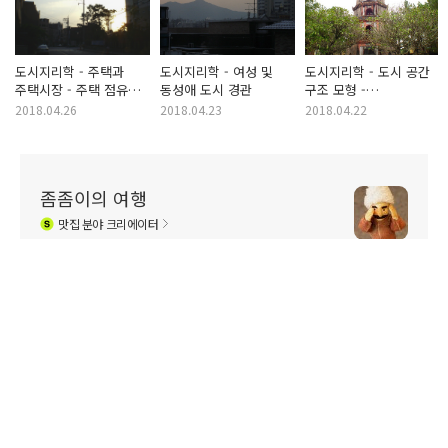
도시지리학 - 주택과
도시지리학 - 여성 및
도시지리학 - 도시 공간
주택시장 - 주택 점유
동성애 도시 경관
구조 모형 -
유형 및 주택의 수요,
사회지역분석과
2018.04.26
2018.04.23
2018.04.22
공급
요인생태학, 도시
모자이크
좀좀이의 여행
맛집
분야 크리에이터
제 블로그 글을 퍼가는 것을 절대 허락하지 않습니
다. 불펌시 엄중대처할 것입니다.
구독하기
관련사이트