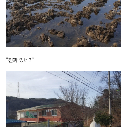
"진짜 있네?"