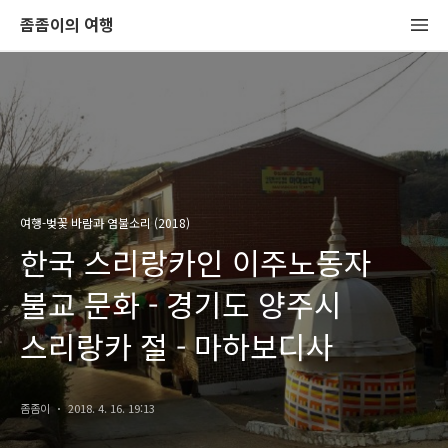
좀좀이의 여행
여행-벚꽃 바람과 염불소리 (2018)
한국 스리랑카인 이주노동자
불교 문화 - 경기도 양주시
스리랑카 절 - 마하보디사
좀좀이
2018. 4. 16. 19:13