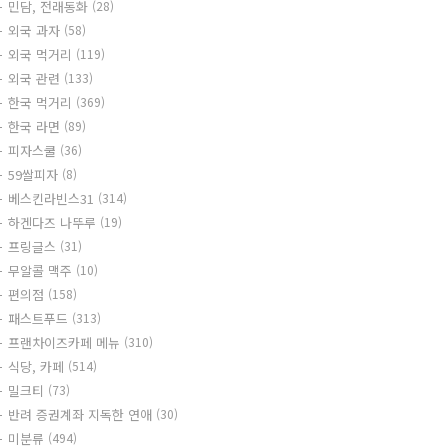
민담, 전래동화
(28)
외국 과자
(58)
외국 먹거리
(119)
외국 관련
(133)
한국 먹거리
(369)
한국 라면
(89)
피자스쿨
(36)
59쌀피자
(8)
베스킨라빈스31
(314)
하겐다즈 나뚜루
(19)
프링글스
(31)
무알콜 맥주
(10)
편의점
(158)
패스트푸드
(313)
프랜차이즈카페 메뉴
(310)
식당, 카페
(514)
밀크티
(73)
반려 증권계좌 지독한 연애
(30)
미분류
(494)