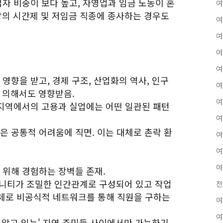
업자 비중이 보다 높고, 자영업과 임금 노동이 혼
여
상의 시간제 및 저임금 직종에 종사하는 경우도
여
여
여
여
 영향을 받고, 경제 구조, 산업화의 역사, 인구
여
에 의해서도 영향받음.
여
락 지역에서의 고용과 실업에는 어떤 일관된 패턴
여
은 공통적 어려움에 직면. 이는 대체로 촌락 환
여
여
여
 위해 경험하는 장벽들 존재.
뮤니티가 조밀한 인간관계로 구성되어 있고 작업
전
체로 비공식적 네트워크를 통해 직원을 구하는
여
여
미 알고 있는' 지역 주민들 사이에서만 가능하기