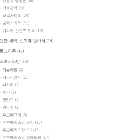
관광객 행동론
(60)
박물관학
(26)
교육사회학
(24)
교육심리학
(21)
미디어 컨텐츠 제작
(13)
용한 새벽, 길가에 앉아서
(19)
르크어족
(12)
즈베키스탄
(85)
타슈켄트
(4)
사마르칸트
(1)
부하라
(2)
히바
(3)
코칸드
(1)
안디잔
(1)
우즈베크어
(8)
우즈베키스탄 음식
(15)
우즈베키스탄 악기
(3)
우즈베키스탄 전래동화
(17)